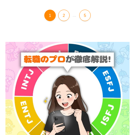
1
2
...
5