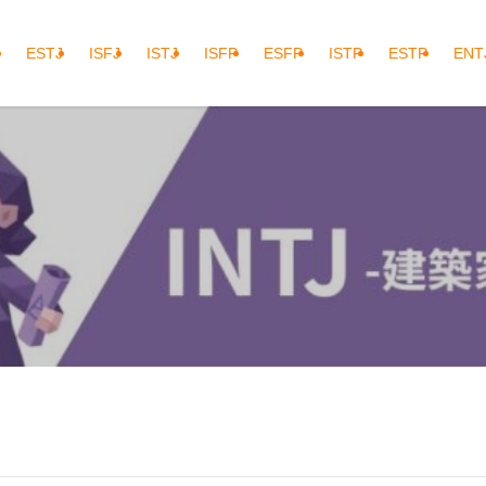
ESTJ
ISFJ
ISTJ
ISFP
ESFP
ISTP
ESTP
ENT