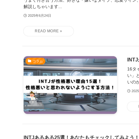
解説しちゃいます...
2025年6月24日
IN
コラム
16
い」
いのか
202
INTJあるある25選！あなたもチェックしてみよう