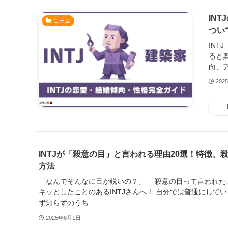
IN
コラム
つい
IN
ると
向、ア
202
INTJが「殺意の目」と言われる理由20選！特徴、
方法
「なんでそんなに目が鋭いの？」 「殺意の目って言われた
キッとしたことのあるINTJさんへ！ 自分では普通にして
ず知らずのうち...
2025年8月1日