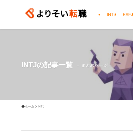
INTJ
ESFJ
INTJの記事一覧
– まとめページ –
ホーム
INTJ