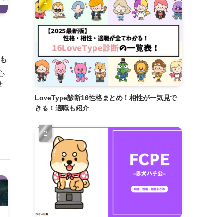
ドも
心
せ
LoveType診断16性格まとめ！相性が一気見で
きる！適職も紹介