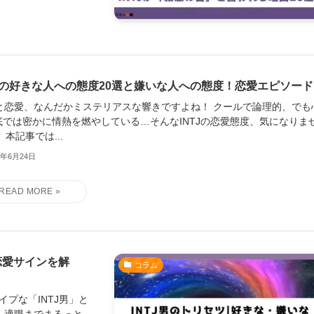
TJの好きな人への態度20選と嫌いな人への態度！恋愛エピソー
TJと恋愛、なんだかミステリアスな響きですよね！ クールで論理的、でも
底では密かに情熱を燃やしている…そんなINTJの恋愛態度、気になりま
 本記事では...
5年6月24日
恋愛サインを解
コラム
イプな「INTJ男」と
、適職までまるっと