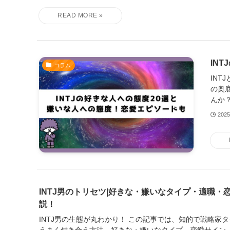
IN
コラム
IN
の奥
んか？
202
INTJ男のトリセツ|好きな・嫌いなタイプ・適職・
説！
INTJ男の生態が丸わかり！ この記事では、知的で戦略家タ
うまく付き合う方法、好きな・嫌いなタイプ、恋愛サイン